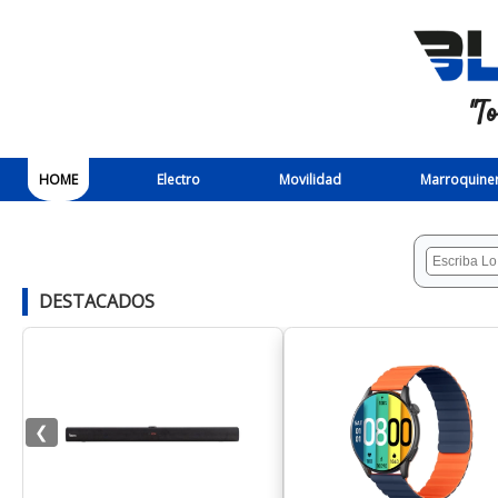
"T
HOME
Electro
Movilidad
Marroquiner
DESTACADOS
❮